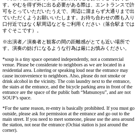
す。やむを得ず外に出る必要がある際は、エントランスで許
可をとっていただいたうえで、周辺に溜まらず大通りまで出
ていただくようお願いいたします。お待ち合わせの際も入り
口付近ではなく駅周辺などをご利用ください（落合駅までは
すぐそこです）。
※出演者／演奏者と観客の間の距離感がとても近い場所で
す。演奏の妨げになるような行為は厳にお慎みください。
*soup is a tiny space operated independently, not a commercial
venue. Please be considerate to neighbors as we are located in a
residential area. Loitering or speaking loud near the entrance may
cause inconvenience to neighbors. Also, please do not smoke or
drink alcohol in the vicinity. The coin laundry next to the entrance,
the stairs at the entrance, and the bicycle parking area in front of the
entrance are the space of the public bath “Matsunoyu”, and are not
SOUP’s space.
*For the same reason, re-entry is basically prohibited. If you must go
outside, please ask for permission at the entrance and go out to the
main street. If you need to meet someone, please use the area around
the station, not near the entrance (Ochiai station is just around the
corner).