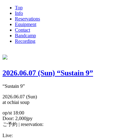
Top
Info
Reservations
Equipment
Contact
Bandcamp
Recording
2026.06.07 (Sun) “Sustain 9”
“Sustain 9”
2026.06.07 (Sun)
at ochiai soup
op/st 18:00
Door: 2,000jpy
ご予約 | reservation:
Live: