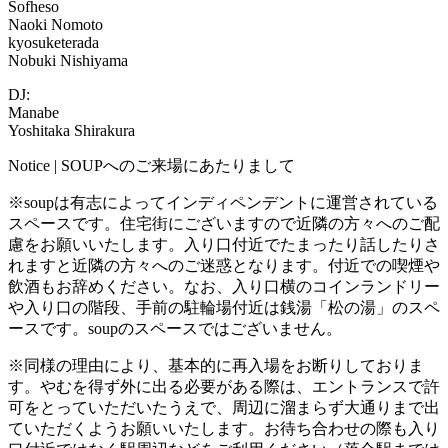
Sofheso
Naoki Nomoto
kyosuketerada
Nobuki Nishiyama
DJ:
Manabe
Yoshitaka Shirakura
Notice | SOUPへのご来場にあたりまして
※soupは有志によってインディペンデントに運営されている
スペースです。住宅街にございますので近隣の方々へのご配
慮をお願いいたします。入り口付近でたまったり話したりさ
れますと近隣の方々へのご迷惑となります。付近での喫煙や
飲酒もお辞めください。なお、入り口横のコインランドリー
や入り口の階段、手前の駐輪場付近は銭湯「松の湯」のスペ
ースです。soupのスペースではございません。
※同様の理由により、基本的に再入場をお断りしておりま
す。やむを得ず外に出る必要がある際は、エントランスで許
可をとっていただいたうえで、周辺に溜まらず大通りまで出
ていただくようお願いいたします。お待ち合わせの際も入り