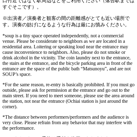
口付近ではなく駅周辺などをご利用ください（落合駅までは
すぐそこです）。
※出演者／演奏者と観客の間の距離感がとても近い場所で
す。演奏の妨げになるような行為は厳にお慎みください。
*soup is a tiny space operated independently, not a commercial
venue. Please be considerate to neighbors as we are located in a
residential area. Loitering or speaking loud near the entrance may
cause inconvenience to neighbors. Also, please do not smoke or
drink alcohol in the vicinity. The coin laundry next to the entrance,
the stairs at the entrance, and the bicycle parking area in front of the
entrance are the space of the public bath “Matsunoyu”, and are not
SOUP’s space.
*For the same reason, re-entry is basically prohibited. If you must go
outside, please ask for permission at the entrance and go out to the
main street. If you need to meet someone, please use the area around
the station, not near the entrance (Ochiai station is just around the
corner).
*The distance between performers/performers and the audience is
very close. Please refrain from any behavior that may interfere with
the performance.