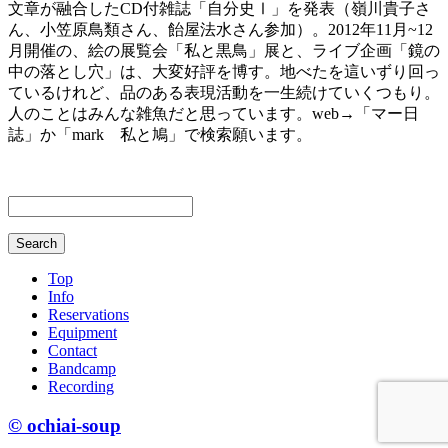
文章が融合したCD付雑誌「自分史Ⅰ」を発表（嶺川貴子さ
ん、小笠原鳥類さん、飴屋法水さん参加）。2012年11月~12
月開催の、絵の展覧会「私と黒鳥」展と、ライブ企画「鏡の
中の落とし穴」は、大変好評を博す。地べたを這いずり回っ
ているけれど、品のある表現活動を一生続けていくつもり。
人のことはみんな雑魚だと思っています。web→「マー日
誌」か「mark 私と鳩」で検索願います。
Top
Info
Reservations
Equipment
Contact
Bandcamp
Recording
© ochiai-soup