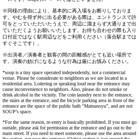
※同様の理由により、基本的に再入場をお断りしておりま
す。やむを得ず外に出る必要がある際は、エントランスで許
可をとっていただいたうえで、周辺に溜まらず大通りまで出
ていただくようお願いいたします。お待ち合わせの際も入り
口付近ではなく駅周辺などをご利用ください（落合駅までは
すぐそこです）。
※出演者／演奏者と観客の間の距離感がとても近い場所で
す。演奏の妨げになるような行為は厳にお慎みください。
*soup is a tiny space operated independently, not a commercial
venue. Please be considerate to neighbors as we are located in a
residential area. Loitering or speaking loud near the entrance may
cause inconvenience to neighbors. Also, please do not smoke or
drink alcohol in the vicinity. The coin laundry next to the entrance,
the stairs at the entrance, and the bicycle parking area in front of the
entrance are the space of the public bath “Matsunoyu”, and are not
SOUP’s space.
*For the same reason, re-entry is basically prohibited. If you must go
outside, please ask for permission at the entrance and go out to the
main street. If you need to meet someone, please use the area around
the station, not near the entrance (Ochiai station is just around the