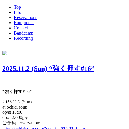
Top
Info
Reservations
Equipment
Contact
Bandcamp
Recording
2025.11.2 (Sun) “強く押す#16”
“強く押す#16”
2025.11.2 (Sun)
at ochiai soup
op/st 18:00
door 2,000jpy
ご予約 | reservation:
https://ochiaisoup.com/?event=2025-11-2-sun-