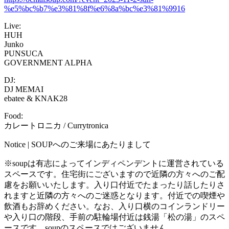
%e5%bc%b7%e3%81%8f%e6%8a%bc%e3%81%9916
Live:
HUH
Junko
PUNSUCA
GOVERNMENT ALPHA
DJ:
DJ MEMAI
ebatee & KNAK28
Food:
カレートロニカ / Currytronica
Notice | SOUPへのご来場にあたりまして
※soupは有志によってインディペンデントに運営されている
スペースです。住宅街にございますので近隣の方々へのご配
慮をお願いいたします。入り口付近でたまったり話したりさ
れますと近隣の方々へのご迷惑となります。付近での喫煙や
飲酒もお辞めください。なお、入り口横のコインランドリー
や入り口の階段、手前の駐輪場付近は銭湯「松の湯」のスペ
ースです。soupのスペースではございません。