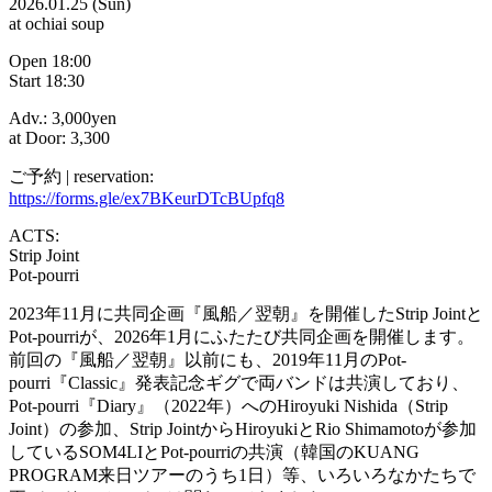
2026.01.25 (Sun)
at ochiai soup
Open 18:00
Start 18:30
Adv.: 3,000yen
at Door: 3,300
ご予約 | reservation:
https://forms.gle/ex7BKeurDTcBUpfq8
ACTS:
Strip Joint
Pot-pourri
2023年11月に共同企画『風船／翌朝』を開催したStrip Jointと
Pot-pourriが、2026年1月にふたたび共同企画を開催します。
前回の『風船／翌朝』以前にも、2019年11月のPot-
pourri『Classic』発表記念ギグで両バンドは共演しており、
Pot-pourri『Diary』（2022年）へのHiroyuki Nishida（Strip
Joint）の参加、Strip JointからHiroyukiとRio Shimamotoが参加
しているSOM4LIとPot-pourriの共演（韓国のKUANG
PROGRAM来日ツアーのうち1日）等、いろいろなかたちで