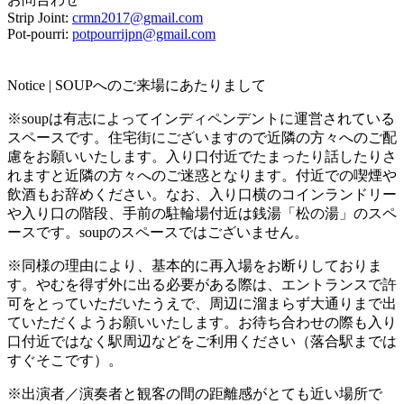
Strip Joint:
crmn2017@gmail.com
Pot-pourri:
potpourrijpn@gmail.com
Notice | SOUPへのご来場にあたりまして
※soupは有志によってインディペンデントに運営されている
スペースです。住宅街にございますので近隣の方々へのご配
慮をお願いいたします。入り口付近でたまったり話したりさ
れますと近隣の方々へのご迷惑となります。付近での喫煙や
飲酒もお辞めください。なお、入り口横のコインランドリー
や入り口の階段、手前の駐輪場付近は銭湯「松の湯」のスペ
ースです。soupのスペースではございません。
※同様の理由により、基本的に再入場をお断りしておりま
す。やむを得ず外に出る必要がある際は、エントランスで許
可をとっていただいたうえで、周辺に溜まらず大通りまで出
ていただくようお願いいたします。お待ち合わせの際も入り
口付近ではなく駅周辺などをご利用ください（落合駅までは
すぐそこです）。
※出演者／演奏者と観客の間の距離感がとても近い場所で