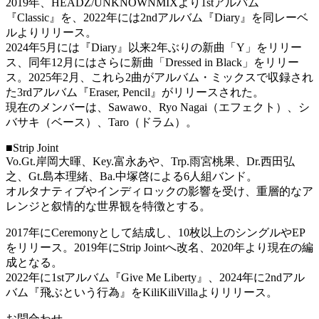
2019年、HEADZ/UNKNOWNMIXより1stアルバム
『Classic』を、2022年には2ndアルバム『Diary』を同レーベ
ルよりリリース。
2024年5月には『Diary』以来2年ぶりの新曲「Y」をリリー
ス、同年12月にはさらに新曲「Dressed in Black」をリリー
ス。2025年2月、これら2曲がアルバム・ミックスで収録され
た3rdアルバム『Eraser, Pencil』がリリースされた。
現在のメンバーは、Sawawo、Ryo Nagai（エフェクト）、シ
バサキ（ベース）、Taro（ドラム）。
■Strip Joint
Vo.Gt.岸岡大暉、Key.富永あや、Trp.雨宮桃果、Dr.西田弘
之、Gt.島本理緒、Ba.中塚啓による6人組バンド。
オルタナティブやインディロックの影響を受け、重層的なア
レンジと叙情的な世界観を特徴とする。
2017年にCeremonyとして結成し、10枚以上のシングルやEP
をリリース。2019年にStrip Jointへ改名、2020年より現在の編
成となる。
2022年に1stアルバム『Give Me Liberty』、2024年に2ndアル
バム『飛ぶという行為』をKiliKiliVillaよりリリース。
お問合わせ