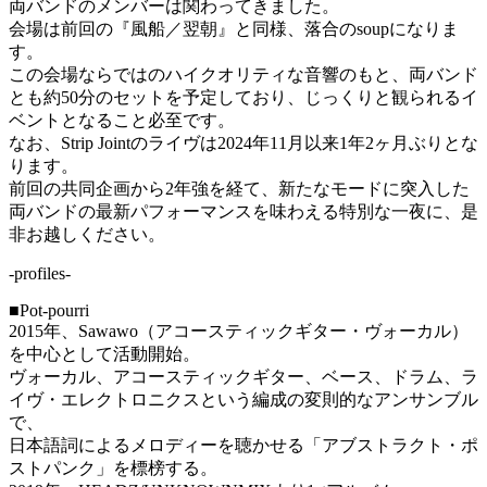
両バンドのメンバーは関わってきました。
会場は前回の『風船／翌朝』と同様、落合のsoupになりま
す。
この会場ならではのハイクオリティな音響のもと、両バンド
とも約50分のセットを予定しており、じっくりと観られるイ
ベントとなること必至です。
なお、Strip Jointのライヴは2024年11月以来1年2ヶ月ぶりとな
ります。
前回の共同企画から2年強を経て、新たなモードに突入した
両バンドの最新パフォーマンスを味わえる特別な一夜に、是
非お越しください。
-profiles-
■Pot-pourri
2015年、Sawawo（アコースティックギター・ヴォーカル）
を中心として活動開始。
ヴォーカル、アコースティックギター、ベース、ドラム、ラ
イヴ・エレクトロニクスという編成の変則的なアンサンブル
で、
日本語詞によるメロディーを聴かせる「アブストラクト・ポ
ストパンク」を標榜する。