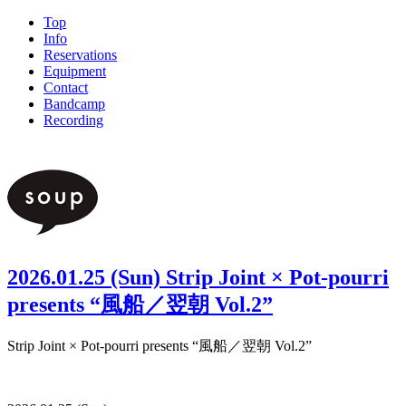
Top
Info
Reservations
Equipment
Contact
Bandcamp
Recording
2026.01.25 (Sun) Strip Joint × Pot-pourri
presents “風船／翌朝 Vol.2”
Strip Joint × Pot-pourri presents “風船／翌朝 Vol.2”