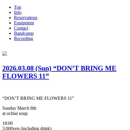
Top
Info
Reservations
Equipment
Contact
Bandcamp
Recording
2026.03.08 (Sun) “DON’T BRING ME
FLOWERS 11”
“DON’T BRING ME FLOWERS 11”
Sunday March 8th
at ochiai soup
18:00
3,000yen (including drink)