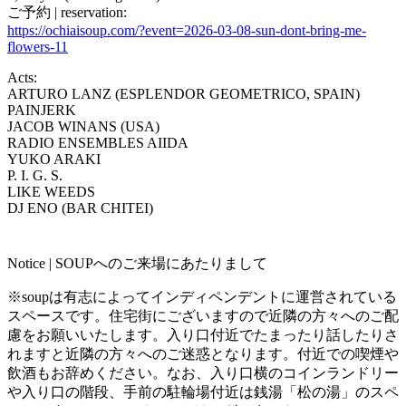
ご予約 | reservation:
https://ochiaisoup.com/?event=2026-03-08-sun-dont-bring-me-
flowers-11
Acts:
ARTURO LANZ (ESPLENDOR GEOMETRICO, SPAIN)
PAINJERK
JACOB WINANS (USA)
RADIO ENSEMBLES AIIDA
YUKO ARAKI
P. I. G. S.
LIKE WEEDS
DJ ENO (BAR CHITEI)
Notice | SOUPへのご来場にあたりまして
※soupは有志によってインディペンデントに運営されている
スペースです。住宅街にございますので近隣の方々へのご配
慮をお願いいたします。入り口付近でたまったり話したりさ
れますと近隣の方々へのご迷惑となります。付近での喫煙や
飲酒もお辞めください。なお、入り口横のコインランドリー
や入り口の階段、手前の駐輪場付近は銭湯「松の湯」のスペ