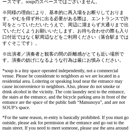
ースです。soupのスペースではございません。
※同様の理由により、基本的に再入場をお断りしておりま
す。やむを得ず外に出る必要がある際は、エントランスで許
可をとっていただいたうえで、周辺に溜まらず大通りまで出
ていただくようお願いいたします。お待ち合わせの際も入り
口付近ではなく駅周辺などをご利用ください（落合駅までは
すぐそこです）。
※出演者／演奏者と観客の間の距離感がとても近い場所で
す。演奏の妨げになるような行為は厳にお慎みください。
*soup is a tiny space operated independently, not a commercial
venue. Please be considerate to neighbors as we are located in a
residential area. Loitering or speaking loud near the entrance may
cause inconvenience to neighbors. Also, please do not smoke or
drink alcohol in the vicinity. The coin laundry next to the entrance,
the stairs at the entrance, and the bicycle parking area in front of the
entrance are the space of the public bath “Matsunoyu”, and are not
SOUP’s space.
*For the same reason, re-entry is basically prohibited. If you must go
outside, please ask for permission at the entrance and go out to the
main street. If you need to meet someone, please use the area around