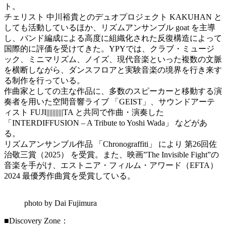
ト。
チェリスト 中川裕貴とのデュオプロジェクト KAKUHAN と
しても活動しているほか、リズムアンサンブル goat を主導
し、バンド編成による高度に組織化された反復構造によって
国際的に評価を受けてきた。YPYでは、クラブ・ミュージ
ック、ミニマリズム、ノイズ、現代音楽といった複数の文脈
を横断しながら、ダンスフロアと実験音楽の境界を行き来す
る制作を行っている。
作曲家としての主な作品に、多数のスピーカーと移動する演
奏者を用いた空間音響ライブ 「GEIST」、サウンドアーテ
ィスト FUJI|||||||||||TA と共同で作曲・演奏した
「INTERDIFFUSION – A Tribute to Yoshi Wada」 などがあ
る。
リズムアンサンブル作品 「Chronograffiti」 により 第26回佐
治敬三賞（2025） を受賞。また、映画”The Invisible Fight”の
音楽を手がけ、エストニア・フィルム・アワード（EFTA）
2024 最優秀作曲賞を受賞している。
photo by Dai Fujimura
■Discovery Zone：