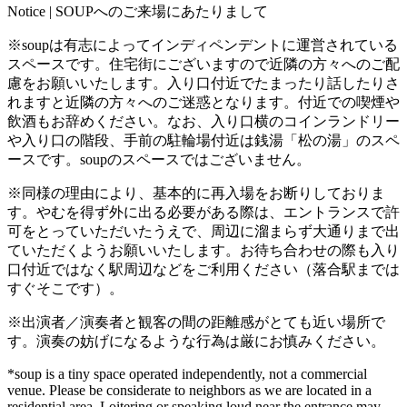
Notice | SOUPへのご来場にあたりまして
※soupは有志によってインディペンデントに運営されている
スペースです。住宅街にございますので近隣の方々へのご配
慮をお願いいたします。入り口付近でたまったり話したりさ
れますと近隣の方々へのご迷惑となります。付近での喫煙や
飲酒もお辞めください。なお、入り口横のコインランドリー
や入り口の階段、手前の駐輪場付近は銭湯「松の湯」のスペ
ースです。soupのスペースではございません。
※同様の理由により、基本的に再入場をお断りしておりま
す。やむを得ず外に出る必要がある際は、エントランスで許
可をとっていただいたうえで、周辺に溜まらず大通りまで出
ていただくようお願いいたします。お待ち合わせの際も入り
口付近ではなく駅周辺などをご利用ください（落合駅までは
すぐそこです）。
※出演者／演奏者と観客の間の距離感がとても近い場所で
す。演奏の妨げになるような行為は厳にお慎みください。
*soup is a tiny space operated independently, not a commercial
venue. Please be considerate to neighbors as we are located in a
residential area. Loitering or speaking loud near the entrance may