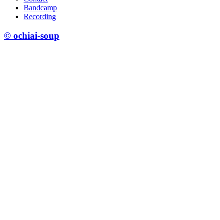
Bandcamp
Recording
© ochiai-soup