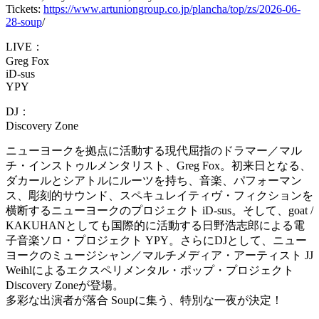
Tickets:
https://www.artuniongroup.co.jp/plancha/top/zs/2026-06-
28-soup
/
LIVE：
Greg Fox
iD-sus
YPY
DJ：
Discovery Zone
ニューヨークを拠点に活動する現代屈指のドラマー／マル
チ・インストゥルメンタリスト、Greg Fox。初来日となる、
ダカールとシアトルにルーツを持ち、音楽、パフォーマン
ス、彫刻的サウンド、スペキュレイティヴ・フィクションを
横断するニューヨークのプロジェクト iD-sus。そして、goat /
KAKUHANとしても国際的に活動する日野浩志郎による電
子音楽ソロ・プロジェクト YPY。さらにDJとして、ニュー
ヨークのミュージシャン／マルチメディア・アーティスト JJ
Weihlによるエクスペリメンタル・ポップ・プロジェクト
Discovery Zoneが登場。
多彩な出演者が落合 Soupに集う、特別な一夜が決定！