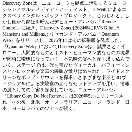
Discovery Zoneは、ニューヨークを拠点に活動するミュージ
シャン／マルチメディア・アーティスト、JJ Weihlによるエ
クスペリメンタル・ポップ・プロジェクト。じわじわと、し
かし確かな熱狂を呼んだデビュー・アルバム『Remote
Control』に続き、Discovery Zoneは2024年にRVNG Intl.と
Mansions and Millionsよりセカンド・アルバム『Quantum
Web』をリリースし、2025年にはその拡張版を発表した。
『Quantum Web』においてDiscovery Zoneは、誠実さとアイ
ロニー、人間的なものとポスト・ヒューマン的なものの境界
が同時に曖昧になっていく、不気味の谷へと深く潜り込んで
いく。ステージでは、光を帯びたヴォーカル・パフォーマン
スとバロック的な楽器の装飾が散りばめられた、ワイドスク
リーンなポップ・サウンドを探求。さまざまな楽器と3Dヴ
ィジュアルによる実験室のようなセットアップを用い、情報
の源としての宇宙を探究している。ニュー・アルバム
『Library Copy Do Not Remove』は2026年5月にリリースさ
れ、その後、北米、オーストラリア、ニュージーランド、日
本、ヨーロッパでのツアーが続く。