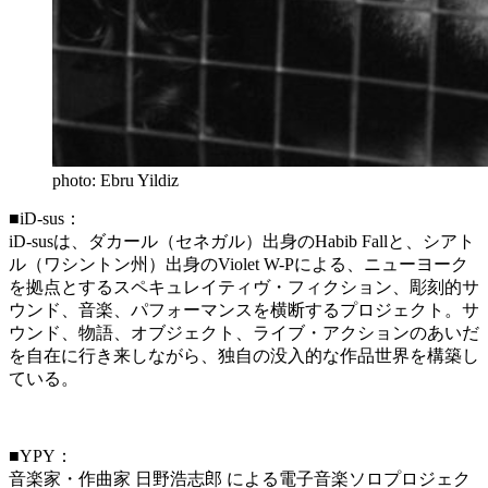
photo: Ebru Yildiz
■iD-sus：
iD-susは、ダカール（セネガル）出身のHabib Fallと、シアト
ル（ワシントン州）出身のViolet W-Pによる、ニューヨーク
を拠点とするスペキュレイティヴ・フィクション、彫刻的サ
ウンド、音楽、パフォーマンスを横断するプロジェクト。サ
ウンド、物語、オブジェクト、ライブ・アクションのあいだ
を自在に行き来しながら、独自の没入的な作品世界を構築し
ている。
■YPY：
音楽家・作曲家 日野浩志郎 による電子音楽ソロプロジェク