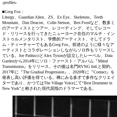
-profiles-
■Greg Fox：
Liturgy、Guardian Alien、ZS、Ex Eye、Skeletons、Teeth
Mountain、Dan Deacon、Colin Stetson、Ben Frostなど、数多く
のアーティストとツアー、レコーディング、そしてレコー
ド・リリースを行ってきたニューヨーク在住のマルチ・イン
ストゥルメンタリスト、学際的アーティスト、そしてドラ
ム・ティーチャーでもあるGreg Fox。前述のように様々なア
ーティストとコラボレーションしながらソロ作もリリースし
ている。Joe PatitucciとAlex Tysonが設立したレーベル、Data
Gardenから2014年にソロ・ファースト・アルバム『Mitral
Transmission』をリリース。その後は名門RVNG Intl.と契約。
2017年に『The Gradual Progression』、2020年に『Contact』を
発表し高い評価を得ている。稀にみる多才で多作なクリエイ
ターであり、かつてはThe Village Voiceにて“Best Drummer in
New York”と称された現代屈指のドラマーである。