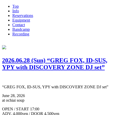
Top
Info
Reservations
Equipment
Contact
Bandcamp
Recording
2026.06.28 (Sun) “GREG FOX, ID-SUS,
YPY with DISCOVERY ZONE DJ set”
“GREG FOX, ID-SUS, YPY with DISCOVERY ZONE DJ set”
June 28, 2026
at ochiai soup
OPEN / START 17:00
ADV. 4,000yen / DOOR 4,500yen