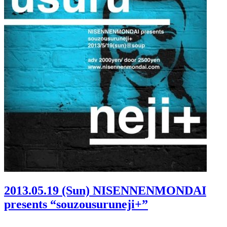
2013.05.19 (Sun) NISENNENMONDAI
presents “souzousuruneji+”