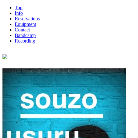
Top
Info
Reservations
Equipment
Contact
Bandcamp
Recording