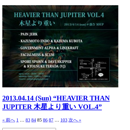
2013.04.14 (Sun) “HEAVIER THAN
JUPITER 木星より重い VOL.4”
« 前へ
1
…
83
84
85
86
87
…
103
次へ »