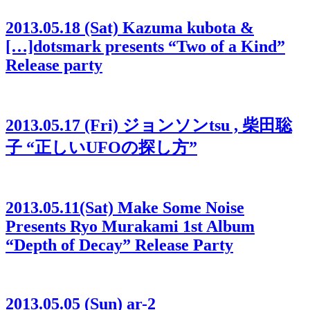
2013.05.18 (Sat) Kazuma kubota &
[…]dotsmark presents “Two of a Kind”
Release party
2013.05.17 (Fri) ジョンソンtsu , 柴田聡
子 “正しいUFOの探し方”
2013.05.11(Sat) Make Some Noise
Presents Ryo Murakami 1st Album
“Depth of Decay” Release Party
2013.05.05 (Sun) ar-2